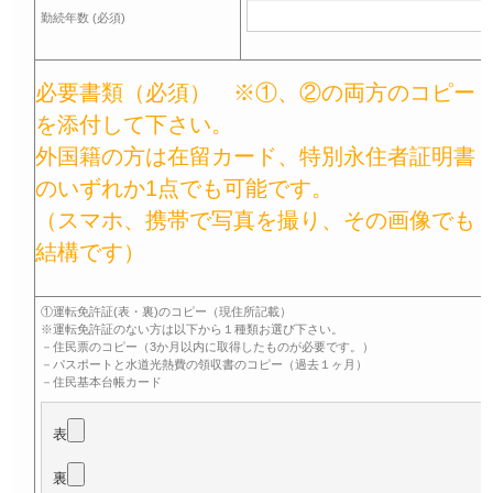
勤続年数 (必須)
必要書類（必須） ※①、②の両方のコピー
を添付して下さい。
外国籍の方は在留カード、特別永住者証明書
のいずれか1点でも可能です。
（スマホ、携帯で写真を撮り、その画像でも
結構です）
①運転免許証(表・裏)のコピー（現住所記載）
※運転免許証のない方は以下から１種類お選び下さい。
－住民票のコピー（3か月以内に取得したものが必要です。）
－パスポートと水道光熱費の領収書のコピー（過去１ヶ月）
－住民基本台帳カード
表
裏