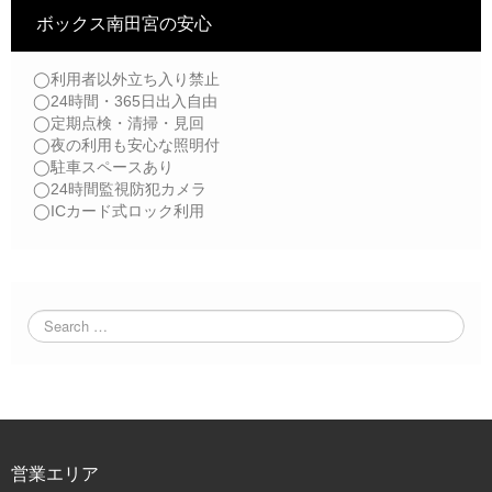
ボックス南田宮の安心
◯利用者以外立ち入り禁止
◯24時間・365日出入自由
◯定期点検・清掃・見回
◯夜の利用も安心な照明付
◯駐車スペースあり
◯24時間監視防犯カメラ
◯ICカード式ロック利用
営業エリア