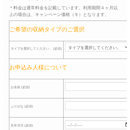
Ｑ＆Ａ
＊料金は通常料金を記載しています。利用期間４ヶ月以
– Faq –
上の場合は、キャンペーン価格（キ）となります。
ご見学
ご希望の収納タイプのご選択
– Tour –
ご契約の流れ
– Agreement –
タイプを選択してください。 (必須)
交通アクセス
お申込み人様について
– Access –
会社案内
– Company –
お名前 (必須)
お問合せ
– Query –
ふりがな (必須)
生年月日 (必須)