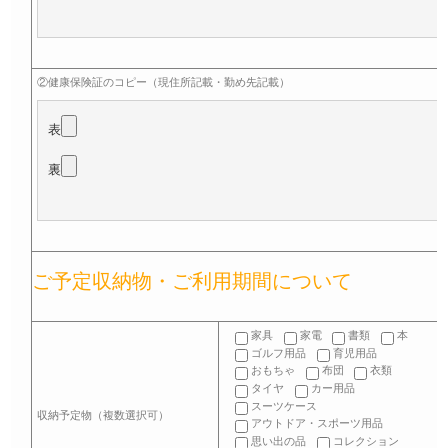
②健康保険証のコピー（現住所記載・勤め先記載）
表
裏
ご予定収納物・ご利用期間について
家具
家電
書類
本
ゴルフ用品
育児用品
おもちゃ
布団
衣類
タイヤ
カー用品
スーツケース
収納予定物（複数選択可）
アウトドア・スポーツ用品
思い出の品
コレクション