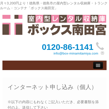
月々3,200円より！徳島県・徳島市の屋内型レンタル収納庫・トランク
ルーム・コンテナ「ボックス南田宮」
0120-86-1141
info@box-minamitamiya.com
トップ
– Top –
ご利用案内
インターネット申し込み（個人）
– User guide –
サイズ料金
※以下の内容にもれなくご記入いただき、必要書類を添
– Size Price –
付の上、送信して下さい