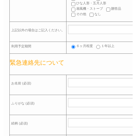
ひな人形・五月人形
扇風機・ストーブ
贈答品
その他
なし
上記以外の場合はご記入ください。
６ヶ月程度
１年以上
利用予定期間
緊急連絡先について
お名前 (必須)
ふりがな (必須)
続柄 (必須)